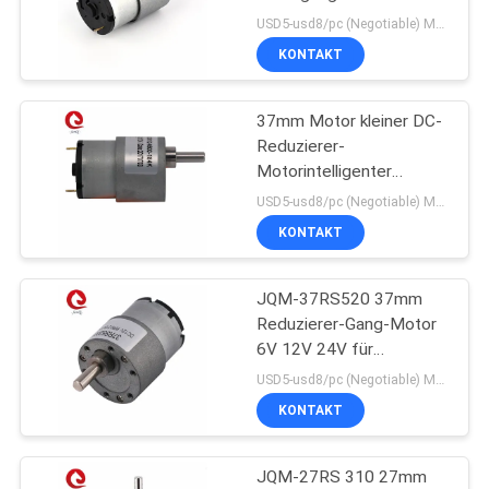
mit 37mm Sporn-
USD5-usd8/pc (Negotiable) MOQ:50PCS
Getriebe für
KONTAKT
Büroeinrichtung
24
37mm Motor kleiner DC-
Schrittmotorfahrer
Reduzierer-
Motorintelligenter
Closestool-Automaten
USD5-usd8/pc (Negotiable) MOQ:50PCS
520dc mit Getriebe
KONTAKT
JQM-37RS520
JQM-37RS520 37mm
107
Reduzierer-Gang-Motor
6V 12V 24V für
DC-Getriebemotoren
Industrieroboter-Arm
USD5-usd8/pc (Negotiable) MOQ:50PCS
KONTAKT
JQM-27RS 310 27mm