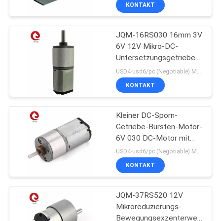
9~1040rpm, besonders
KONTAKT
anfertigen Welle,
KONTAKT
Geschwindigkeit,
Spannung
JQM-16RS030 16mm 3V
MIT
130
6V 12V Mikro-DC-
UNS
Untersetzungsgetriebe-
Schwanzlose DC-
Motor für Drucker
USD4-usd6/pc (Negotiable) MOQ:50PCS
Wasser-Pumpe
NEUIGKEITEN
KONTAKT
BITTE UM
Kleiner DC-Sporn-
Getriebe-Bürsten-Motor-
EIN
6V 030 DC-Motor mit
83
ANGEBOT
16mm Getriebe JQM-
USD4-usd6/pc (Negotiable) MOQ:50PCS
16RS030 für Haar-
Hybrider
KONTAKT
Lockenwickler
SITEMAP
Schrittmotor
JQM-37RS520 12V
Mikroreduzierungs-
DATENSCHUTZRICHTLINIE
Bewegungsexzenterwelle