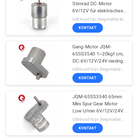
Stirnrad DC-Motor
6V/12V für elektrisches
40
Spielzeug
USD4-usd7/pc (Negotiable) MOQ:50PCS
Hinterer
KONTAKT
Scheibenwischer-
Gang-Motor JQM-
Motor
65SS3540 1~20kgf.cm,
DC-6V/12V/24V niedrige
Geschwindigkeit
USD6-usd10/pc (Negotiable) MOQ:50PCS
10~173rpm,
KONTAKT
79
drehmomentstark für RC
Toy Machine, Wasser-
Schwanzloses DC-
Ventil
JQM-65SS3540 65mm
Mini Spur Gear Motor
Gebläse
Low U/min 6V/12V/24V
DC-Getriebe-Motor für
USD6-usd10/pc (Negotiable) MOQ:50PCS
Automatisierungs-
KONTAKT
Ausrüstung