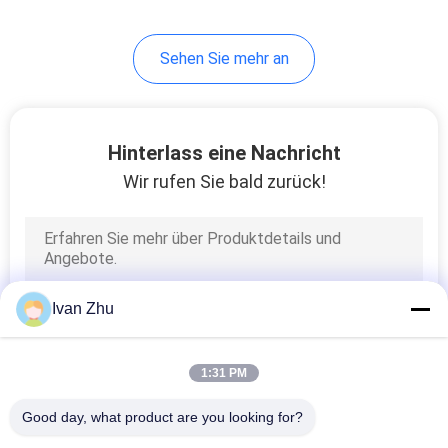
10
Sehen Sie mehr an
Deuterium-Lampen-
Stromversorgung
Hinterlass eine Nachricht
Wir rufen Sie bald zurück!
18
BLDC-Motor-Treiber-
Ivan Zhu
IC
1:31 PM
Good day, what product are you looking for?