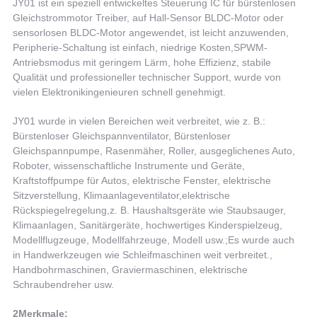
JY01 ist ein speziell entwickeltes Steuerung IC für bürstenlosen
Gleichstrommotor Treiber, auf Hall-Sensor BLDC-Motor oder
sensorlosen BLDC-Motor angewendet, ist leicht anzuwenden,
Peripherie-Schaltung ist einfach, niedrige Kosten,SPWM-
Antriebsmodus mit geringem Lärm, hohe Effizienz, stabile
Qualität und professioneller technischer Support, wurde von
vielen Elektronikingenieuren schnell genehmigt.
JY01 wurde in vielen Bereichen weit verbreitet, wie z. B.:
Bürstenloser Gleichspannventilator, Bürstenloser
Gleichspannpumpe, Rasenmäher, Roller, ausgeglichenes Auto,
Roboter, wissenschaftliche Instrumente und Geräte,
Kraftstoffpumpe für Autos, elektrische Fenster, elektrische
Sitzverstellung, Klimaanlageventilator,elektrische
Rückspiegelregelung,z. B. Haushaltsgeräte wie Staubsauger,
Klimaanlagen, Sanitärgeräte, hochwertiges Kinderspielzeug,
Modellflugzeuge, Modellfahrzeuge, Modell usw.;Es wurde auch
in Handwerkzeugen wie Schleifmaschinen weit verbreitet.,
Handbohrmaschinen, Graviermaschinen, elektrische
Schraubendreher usw.
2Merkmale: