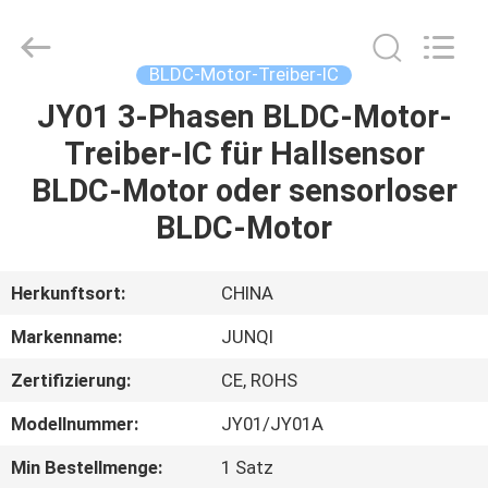
Changzhou
Junqi
International
Trade
Co.,Ltd.
BLDC-Motor-Treiber-IC
All
Rights
Reserved.
JY01 3-Phasen BLDC-Motor-
ZU
Treiber-IC für Hallsensor
HAUSE
BLDC-Motor oder sensorloser
PRODUKTE
BLDC-Motor
ÜBER
Herkunftsort:
CHINA
UNS
Markenname:
JUNQI
Zertifizierung:
CE, ROHS
WERKSBESICHTIGUNG
Modellnummer:
JY01/JY01A
QUALITÄTSKONTROLLE
Min Bestellmenge:
1 Satz