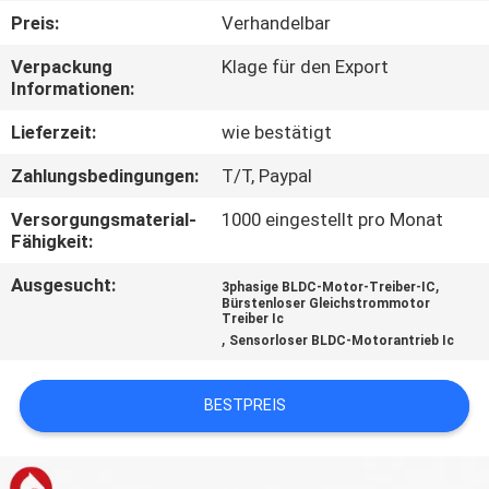
Preis:
Verhandelbar
KONTAKT
Verpackung
Klage für den Export
MIT
Informationen:
UNS
Lieferzeit:
wie bestätigt
Zahlungsbedingungen:
T/T, Paypal
NEUIGKEITEN
Versorgungsmaterial-
1000 eingestellt pro Monat
Fähigkeit:
BITTE UM
Ausgesucht:
,
3phasige BLDC-Motor-Treiber-IC
EIN
Bürstenloser Gleichstrommotor
Treiber Ic
ANGEBOT
,
Sensorloser BLDC-Motorantrieb Ic
SITEMAP
BESTPREIS
DATENSCHUTZRICHTLINIE