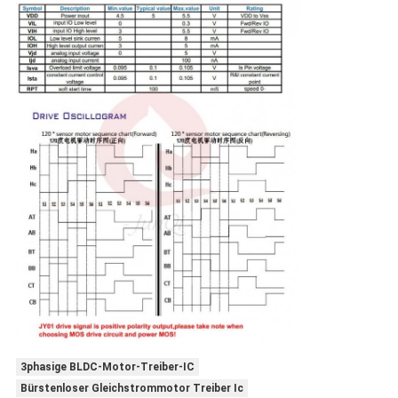
3phasige BLDC-Motor-Treiber-IC
Bürstenloser Gleichstrommotor Treiber Ic