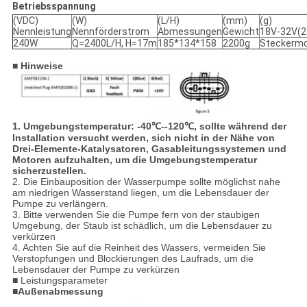
Betriebsspannung
(VDC)
(W)
(L/H)
(mm)
(g)
Nennleistung
Nennförderstrom
Abmessungen
Gewicht
18V-32V(2
240W
Q=2400L/H, H=17m
185*134*158
2200g
Steckermod
■ Hinweise
1. Umgebungstemperatur: -40℃--120℃, sollte während der
Installation versucht werden, sich nicht in der Nähe von
Drei-Elemente-Katalysatoren, Gasableitungssystemen und
Motoren aufzuhalten, um die Umgebungstemperatur
sicherzustellen.
2. Die Einbauposition der Wasserpumpe sollte möglichst nahe
am niedrigen Wasserstand liegen, um die Lebensdauer der
Pumpe zu verlängern.
3. Bitte verwenden Sie die Pumpe fern von der staubigen
Umgebung, der Staub ist schädlich, um die Lebensdauer zu
verkürzen
4. Achten Sie auf die Reinheit des Wassers, vermeiden Sie
Verstopfungen und Blockierungen des Laufrads, um die
Lebensdauer der Pumpe zu verkürzen
■ Leistungsparameter
■Außenabmessung