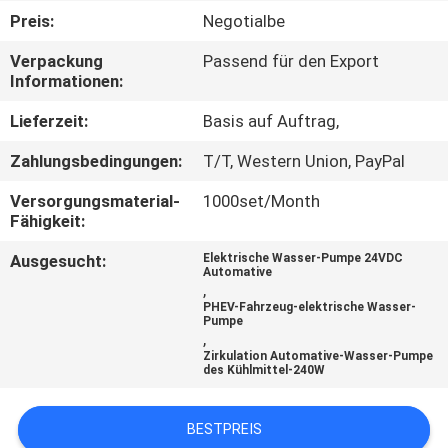
Preis:
Negotialbe
KONTAKT
Verpackung
Passend für den Export
MIT
Informationen:
UNS
Lieferzeit:
Basis auf Auftrag,
Zahlungsbedingungen:
T/T, Western Union, PayPal
NEUIGKEITEN
Versorgungsmaterial-
1000set/Month
Fähigkeit:
BITTE UM
Ausgesucht:
Elektrische Wasser-Pumpe 24VDC
EIN
Automative
,
ANGEBOT
PHEV-Fahrzeug-elektrische Wasser-
Pumpe
,
Zirkulation Automative-Wasser-Pumpe
SITEMAP
des Kühlmittel-240W
DATENSCHUTZRICHTLINIE
BESTPREIS