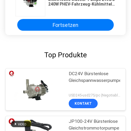
240W PHEV-Fahrzeug-Kühlmittel-
Zirkulation Automative
Fortsetzen
Top Produkte
DC24V Bürstenlose
Gleichspannwasserpumpe
USD245-usd275/pc (Negotiable) MOQ:50PCS
KONTAKT
JP100-24V Bürstenlose
Gleichstrommotorpumpe