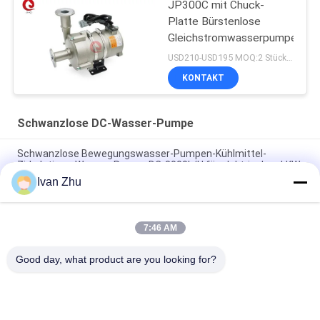
JP300C mit Chuck-
Platte Bürstenlose
Gleichstromwasserpumpe
USD210-USD195 MOQ:2 Stück (Proben verfügbar)
KONTAKT
Schwanzlose DC-Wasser-Pumpe
Schwanzlose Bewegungswasser-Pumpen-Kühlmittel-
Zirkulations-Wasser-Pumpe DC-8000L/H für elektrischen LKW
Ivan Zhu
Hauptelektrische Wasser-Hochleistungspumpe 24V 240W
16m für elektrischen Bus
7:46 AM
IP67 24VDC schwanzlose DC-Bewegungswasser-Pumpe für
die Elektro-Mobile lärmarm
Good day, what product are you looking for?
Beliebte Kategorien
Alle