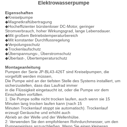
Elektrowasserpumpe
Eigenschaften
◆Kreiselpumpe
◆Magnetkraftübertragung
◆Hocheffizienter bürstenloser DC-Motor, geringer
Stromverbrauch, hoher Wirkungsgrad, lange Lebensdauer.
◆Mit großem Betriebstemperaturbereich
◆Mit konstanter Durchflussregelung
◆Verpolungsschutz
◆Trockenlaufschutz
◆Überspannungs-, Überstromschutz
◆Überlast-, Übertemperaturschutz
Montageanleitung
Pumpen der Serie JP-BL43-426T sind Kreiselpumpen, die
vorgefüllt werden müssen,
Die Pumpe wird an der tiefsten Stelle des Systems installiert, um
sicherzustellen, dass das Laufrad immer
in die Flüssigkeit eingetaucht ist, oder die Pumpe vor dem
Einschalten vorfüllen.
1: Die Pumpe sollte nicht trocken laufen, auch wenn sie 15
Minuten lang trocken laufen kann (nach 15
Minuten Trockenlauf stoppt sie automatisch). Trockenlauf
erzeugt Geräusche und erhöht auch
Abrieb an der Welle und der Wellenhülse.
2: Verwenden Sie den empfohlenen Rohrdurchmesser, um den
Pumpeneinlass anzuschließen. Wenn Sie einen kleineren