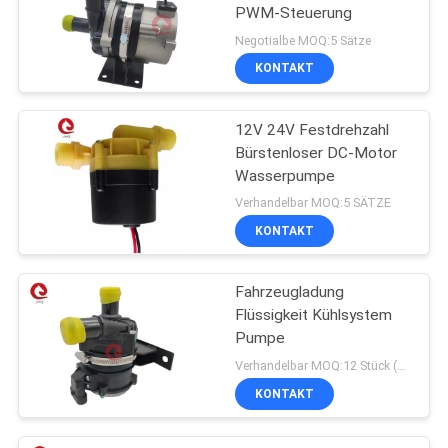
PWM-Steuerung
Negotialbe MOQ:5 Sätze
KONTAKT
12V 24V Festdrehzahl
Bürstenloser DC-Motor
Wasserpumpe
Verhandelbar MOQ:5 SÄTZE
KONTAKT
Fahrzeugladung
Flüssigkeit Kühlsystem
Pumpe
Verhandelbar MOQ:12 Stück (Proben verfügbar)
KONTAKT