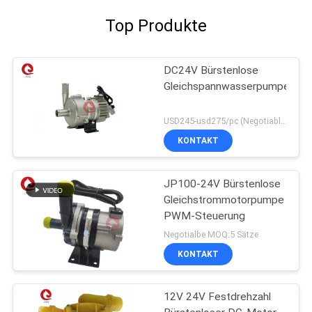
Top Produkte
DC24V Bürstenlose
Gleichspannwasserpumpe
USD245-usd275/pc (Negotiable) MOQ:50PCS
KONTAKT
JP100-24V Bürstenlose
Gleichstrommotorpumpe
PWM-Steuerung
Negotialbe MOQ:5 Sätze
KONTAKT
12V 24V Festdrehzahl