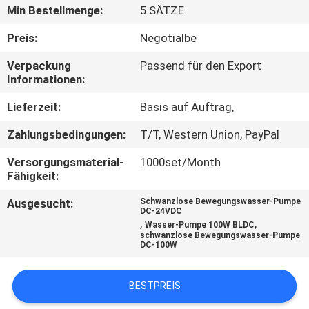
Min Bestellmenge:
5 SÄTZE
KONTAKT
Preis:
Negotialbe
MIT
Verpackung
Passend für den Export
UNS
Informationen:
Lieferzeit:
Basis auf Auftrag,
NEUIGKEITEN
Zahlungsbedingungen:
T/T, Western Union, PayPal
BITTE UM
Versorgungsmaterial-
1000set/Month
Fähigkeit:
EIN
Ausgesucht:
Schwanzlose Bewegungswasser-Pumpe
ANGEBOT
DC-24VDC
,
,
Wasser-Pumpe 100W BLDC
schwanzlose Bewegungswasser-Pumpe
DC-100W
SITEMAP
BESTPREIS
DATENSCHUTZRICHTLINIE