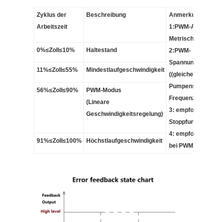
Zyklus der
Beschreibung
Anmerkung:
Arbeitszeit
1:PWM-Arbeitszyk
Metrischer Fehler
0%≤Zoll≤10%
Haltestand
2:PWM-
Spannung:24VDC
11%≤Zoll≤55%
Mindestlaufgeschwindigkeit
((gleiche wie
Pumpenspannung)
56%≤Zoll≤90%
PWM-Modus
Frequenz:50-1000
(Lineare
3:
empfohlene PW
Geschwindigkeitsregelung)
Stoppfunktion:10
4: empfohlene 0%-
91%≤Zoll≤100%
Höchstlaufgeschwindigkeit
bei PWM-Abschalt