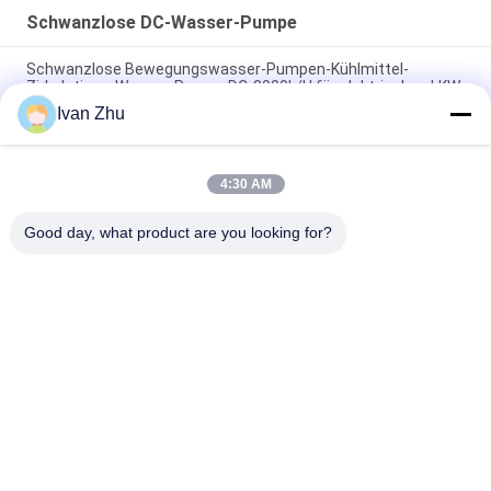
Schwanzlose DC-Wasser-Pumpe
Schwanzlose Bewegungswasser-Pumpen-Kühlmittel-
Zirkulations-Wasser-Pumpe DC-8000L/H für elektrischen LKW
Ivan Zhu
Hauptelektrische Wasser-Hochleistungspumpe 24V 240W
16m für elektrischen Bus
4:30 AM
IP67 24VDC schwanzlose DC-Bewegungswasser-Pumpe für
die Elektro-Mobile lärmarm
Good day, what product are you looking for?
Beliebte Kategorien
Alle
Schwanzloser 
Schwanzloser DC-
Elektromotor DCs
Lokführer
Schwanzlose DC-
Hybrider 
Wasser-Pumpe
Schrittmotor
Schrittmotorfahrer
DC-Getriebemotoren