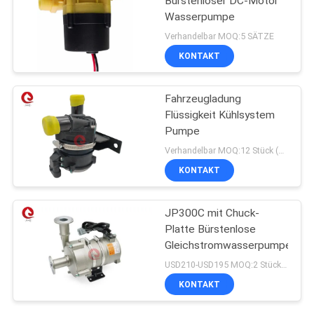
Bürstenloser DC-Motor
Wasserpumpe
Verhandelbar MOQ:5 SÄTZE
KONTAKT
Fahrzeugladung
Flüssigkeit Kühlsystem
Pumpe
Verhandelbar MOQ:12 Stück (Proben verfügbar)
KONTAKT
JP300C mit Chuck-
Platte Bürstenlose
Gleichstromwasserpumpe
USD210-USD195 MOQ:2 Stück (Proben verfügbar)
KONTAKT