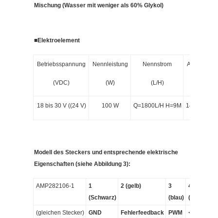
Mischung (Wasser mit weniger als 60% Glykol)
■
Elektroelement
Betriebsspannung
Nennleistung
Nennstrom
Abmessun
(VDC)
(W)
(L/H)
(mm)
18 bis 30 V ((24 V)
100 W
Q=1800L/H H=9M
148*90*132
Modell des Steckers und entsprechende elektrische
Eigenschaften (siehe Abbildung 3):
AMP282106-1
1
2 (gelb)
3
4
(Schwarz)
(blau)
(Schwarz)
(gleichen Stecker)
GND
Fehlerfeedback
PWM
+24 V