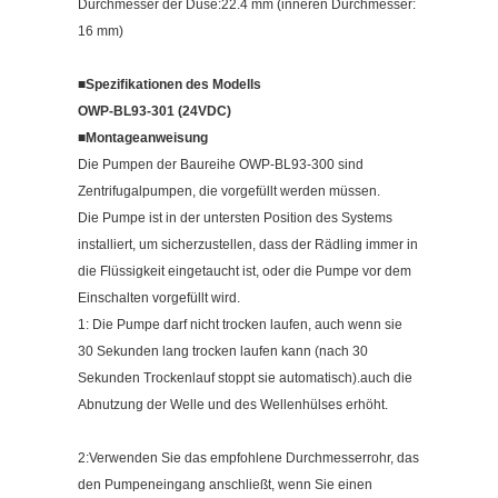
Durchmesser der Düse:22.4 mm (inneren Durchmesser:
16 mm)
■
Spezifikationen des Modells
OWP-BL93-301 (24VDC)
■
Montageanweisung
Die Pumpen der Baureihe OWP-BL93-300 sind
Zentrifugalpumpen, die vorgefüllt werden müssen.
Die Pumpe ist in der untersten Position des Systems
installiert, um sicherzustellen, dass der Rädling immer in
die Flüssigkeit eingetaucht ist, oder die Pumpe vor dem
Einschalten vorgefüllt wird.
1: Die Pumpe darf nicht trocken laufen, auch wenn sie
30 Sekunden lang trocken laufen kann (nach 30
Sekunden Trockenlauf stoppt sie automatisch).auch die
Abnutzung der Welle und des Wellenhülses erhöht.
2:Verwenden Sie das empfohlene Durchmesserrohr, das
den Pumpeneingang anschließt, wenn Sie einen