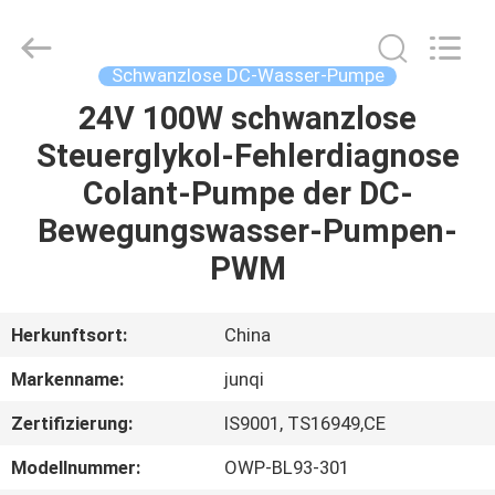
Changzhou
Junqi
International
Trade
Co.,Ltd.
Schwanzlose DC-Wasser-Pumpe
All
Rights
Reserved.
24V 100W schwanzlose
ZU
Steuerglykol-Fehlerdiagnose
HAUSE
Colant-Pumpe der DC-
PRODUKTE
Bewegungswasser-Pumpen-
PWM
ÜBER
UNS
Herkunftsort:
China
Markenname:
junqi
WERKSBESICHTIGUNG
Zertifizierung:
IS9001, TS16949,CE
QUALITÄTSKONTROLLE
Modellnummer:
OWP-BL93-301