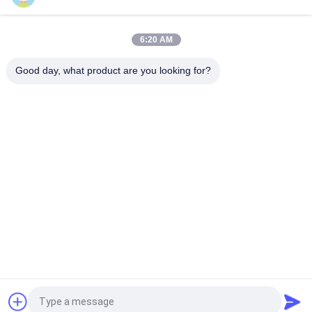
1N.M Getriebemotoren 24VDC entwurmen 46mm Getriebe-
Motor für medizinische Maschine
6:20 AM
370 46mm 6V 24V 12v schloss drehmomentstarker Motor
ROHS 123rpm ein
Good day, what product are you looking for?
Beliebte Kategorien
Alle
Schwanzloser 
Schwanzloser DC-
Elektromotor DCs
Lokführer
Schwanzlose DC-
Hybrider 
Wasser-Pumpe
Schrittmotor
Schrittmotorfahrer
DC-Getriebemotoren
Hinterer 
Schwanzloses DC-
Scheibenwischer-
Gebläse
Motor
Fordern Sie ein Angebot