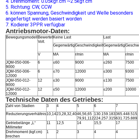
4. Drehmoment: 0.05kgf.cm ~2.5kgf.cm
5. Richtung: CW, CCW
6. können Spannung, Geschwindigkeit und Welle besonders
angefertigt werden basiert worden
7. Kodierer 3PPR verfügbar
Antriebsmotor-Daten:
Bewegungsmodell
Bewertet
Keine Last
Last
Volt.
Gegenwärtig
Geschwindigkeit
Gegenwärtig
Geschwi
V
MA
r/min
MA
r/min
JQM-050-006-
6
≤60
9000
≤260
7500
9000
JQM-050-006-
6
≤70
12000
≤300
9300
12000
JQM-050-012-
12
≤30
9000
≤130
7500
9000
JQM-050-012-
12
≤50
12000
≤200
10000
12000
Technische Daten des Getriebes:
Zahl von Stadien
3
4
5
6
7
Reduzierungsverhältnis
10,14
23,28,32,40
46,56,65
130.159.183
365.448.515
79,91,112
224.257.315
631.725.889
Getriebelänge „L“
11
12,5
14
15,5
17
Millimeter
Drehmoment (kgf.cm)
1
2
3
4
4
brechen