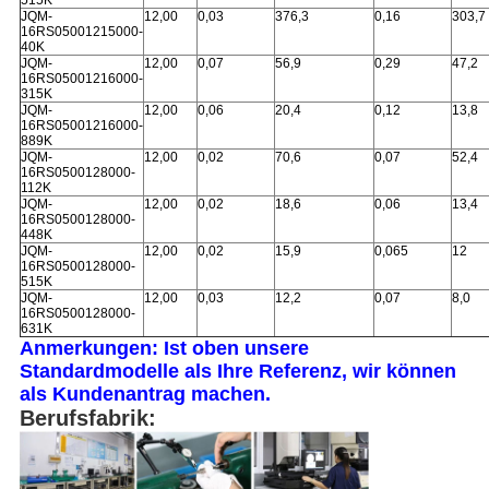
JQM-
12,00
0,03
376,3
0,16
303,7
16RS05001215000-
40K
JQM-
12,00
0,07
56,9
0,29
47,2
16RS05001216000-
315K
JQM-
12,00
0,06
20,4
0,12
13,8
16RS05001216000-
889K
JQM-
12,00
0,02
70,6
0,07
52,4
16RS0500128000-
112K
JQM-
12,00
0,02
18,6
0,06
13,4
16RS0500128000-
448K
JQM-
12,00
0,02
15,9
0,065
12
16RS0500128000-
515K
JQM-
12,00
0,03
12,2
0,07
8,0
16RS0500128000-
631K
Anmerkungen: Ist oben unsere
Standardmodelle als Ihre Referenz, wir können
als Kundenantrag machen.
Berufsfabrik: