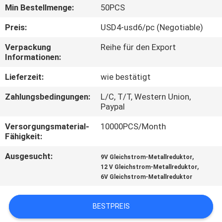
Min Bestellmenge:
50PCS
KONTAKT
Preis:
USD4-usd6/pc (Negotiable)
MIT
Verpackung
Reihe für den Export
UNS
Informationen:
Lieferzeit:
wie bestätigt
NEUIGKEITEN
Zahlungsbedingungen:
L/C, T/T, Western Union,
Paypal
BITTE UM
Versorgungsmaterial-
10000PCS/Month
EIN
Fähigkeit:
ANGEBOT
Ausgesucht:
,
9V Gleichstrom-Metallreduktor
,
12 V Gleichstrom-Metallreduktor
6V Gleichstrom-Metallreduktor
SITEMAP
BESTPREIS
DATENSCHUTZRICHTLINIE