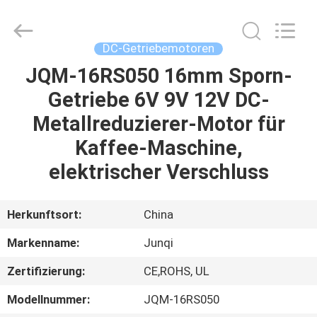
Changzhou
Junqi
International
Trade
Co.,Ltd.
DC-Getriebemotoren
All
Rights
Reserved.
JQM-16RS050 16mm Sporn-
ZU
Getriebe 6V 9V 12V DC-
HAUSE
Metallreduzierer-Motor für
PRODUKTE
Kaffee-Maschine,
elektrischer Verschluss
ÜBER
UNS
Herkunftsort:
China
Markenname:
Junqi
WERKSBESICHTIGUNG
Zertifizierung:
CE,ROHS, UL
QUALITÄTSKONTROLLE
Modellnummer:
JQM-16RS050