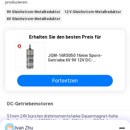
produzieren.
9V Gleichstrom-Metallreduktor
12 V Gleichstrom-Metallreduktor
6V Gleichstrom-Metallreduktor
Erhalten Sie den besten Preis für
JQM-16RS050 16mm Sporn-
Getriebe 6V 9V 12V DC-
Metallreduzierer-Motor für
Kaffee-Maschine, elektrischer
Verschluss
Fortsetzen
DC-Getriebemotoren
51mm 24V bürsten drehmomentstarke Dauermagnet-hohe
Geschwindigkeit 12000 U/min DCs 12V kleinen DC-Motor
Ivan Zhu