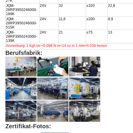
27K
JQM-
24V
32
≤320
22,8
28RP3950246000-
189K
JQM-
24V
11,6
≤200
8,9
28RP3950246000-
515K
JQM-
24V
21
≤75
13
28RP3950243000-
139K
Anmerkung: 1 Kgf.cm ≈0.098 N.m≈14 oz.in 1 mm≈0.039 herein
Berufsfabrik:
Zertifikat-Fotos: