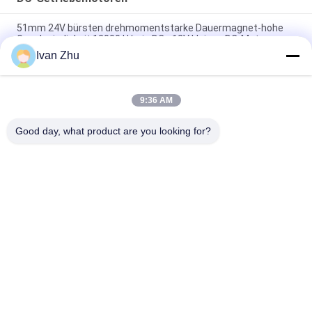
51mm 24V bürsten drehmomentstarke Dauermagnet-hohe
Geschwindigkeit 12000 U/min DCs 12V kleinen DC-Motor
Ivan Zhu
1N.M Getriebemotoren 24VDC entwurmen 46mm Getriebe-
Motor für medizinische Maschine
9:36 AM
370 46mm 6V 24V 12v schloss drehmomentstarker Motor
ROHS 123rpm ein
Good day, what product are you looking for?
Beliebte Kategorien
Alle
Schwanzloser 
Schwanzloser DC-
Elektromotor DCs
Lokführer
Schwanzlose DC-
Hybrider 
Wasser-Pumpe
Schrittmotor
Schrittmotorfahrer
DC-Getriebemotoren