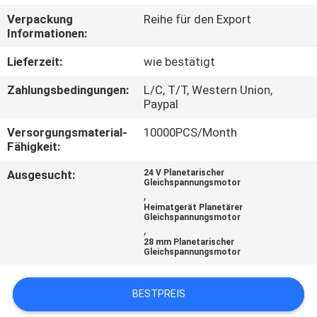
Verpackung
Reihe für den Export
KONTAKT
Informationen:
MIT
Lieferzeit:
wie bestätigt
UNS
Zahlungsbedingungen:
L/C, T/T, Western Union,
Paypal
NEUIGKEITEN
Versorgungsmaterial-
10000PCS/Month
Fähigkeit:
BITTE UM
Ausgesucht:
24 V Planetarischer
Gleichspannungsmotor
EIN
,
Heimatgerät Planetärer
ANGEBOT
Gleichspannungsmotor
,
28 mm Planetarischer
Gleichspannungsmotor
SITEMAP
BESTPREIS
DATENSCHUTZRICHTLINIE