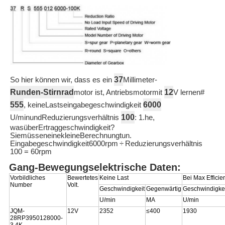
37
So hier können wir, dass es ein
Millimeter-
Runden-Stirnrad
12
motor ist, Antriebsmotormit
V lernen#
555
6000
, keineLastseingabegeschwindigkeit
100
U/minundReduzierungsverhältnis
: 1.he,
wasüberErtraggeschwindigkeit?
SiemüsseneinekleineBerechnungtun.
Eingabegeschwindigkeit6000rpm
÷
Reduzierungsverhältnis
100 = 60rpm
Gang-Bewegungselektrische Daten:
Vorbildliches
Bewertetes
Keine Last
Bei Max Efficie
Number
Volt.
Geschwindigkeit
Gegenwärtig
Geschwindigkei
U/min
MA
U/min
JQM-
12V
2352
≤400
1930
28RP3950128000-