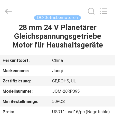
Changzhou
Junqi
International
Trade
Co.,Ltd.
DC-Getriebemotoren
All
Rights
Reserved.
28 mm 24 V Planetärer
ZU
Gleichspannungsgetriebe
HAUSE
Motor für Haushaltsgeräte
PRODUKTE
Herkunftsort:
China
ÜBER
Markenname:
Junqi
UNS
Zertifizierung:
CE,ROHS, UL
Modellnummer:
JQM-28RP395
WERKSBESICHTIGUNG
Min Bestellmenge:
50PCS
QUALITÄTSKONTROLLE
Preis:
USD11-usd16/pc (Negotiable)