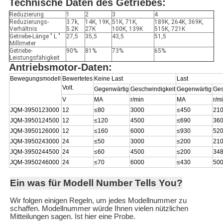
Technische Daten des Getriebes:
Reduzierung
1
2
3
4
Reduzierungs-
3.7k,
14K, 19K,
51K, 71K,
189K, 264K, 369K,
Verhältnis
5.2K
27K
100K, 139K
515K, 721K
Getriebe-Länge " L "
27,5
35,5
43,5
51,5
Millimeter
Getriebe-
90%
81%
73%
65%
Leistungsfähigkeit
Antriebsmotor-Daten:
Bewegungsmodell
Bewertetes
Keine Last
Last
Volt.
Gegenwärtig
Geschwindigkeit
Gegenwärtig
Ges
V
MA
r/min
MA
r/m
JQM-3950123000
12
≤80
3000
≤450
21
JQM-3950124500
12
≤120
4500
≤690
36
JQM-3950126000
12
≤160
6000
≤930
52
JQM-3950243000
24
≤50
3000
≤200
21
JQM-3950244500
24
≤60
4500
≤200
34
JQM-3950246000
24
≤70
6000
≤430
50
Ein was für Modell Number Tells You?
Wir folgen einigen Regeln, um jedes Modellnummer zu
schaffen. Modellnummer würde Ihnen vielen nützlichen
Mitteilungen sagen. Ist hier eine Probe.