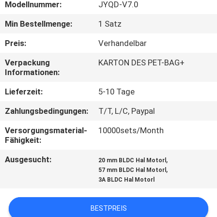
Modellnummer:
JYQD-V7.0
KONTAKT
Min Bestellmenge:
1 Satz
MIT
Preis:
Verhandelbar
UNS
Verpackung
KARTON DES PET-BAG+
Informationen:
NEUIGKEITEN
Lieferzeit:
5-10 Tage
Zahlungsbedingungen:
T/T, L/C, Paypal
BITTE UM
EIN
Versorgungsmaterial-
10000sets/Month
Fähigkeit:
ANGEBOT
Ausgesucht:
,
20 mm BLDC Hal Motorl
,
57 mm BLDC Hal Motorl
SITEMAP
3A BLDC Hal Motorl
DATENSCHUTZRICHTLINIE
BESTPREIS