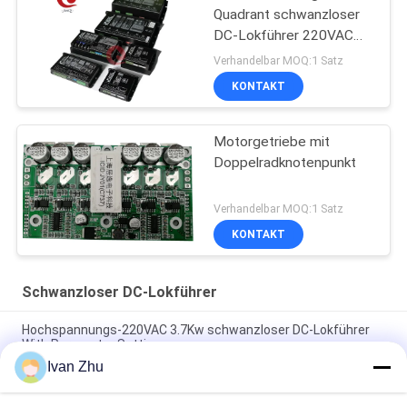
Quadrant schwanzloser
DC-Lokführer 220VAC
110VAC
Verhandelbar MOQ:1 Satz
KONTAKT
Motorgetriebe mit
Doppelradknotenpunkt
Verhandelbar MOQ:1 Satz
KONTAKT
Schwanzloser DC-Lokführer
Hochspannungs-220VAC 3.7Kw schwanzloser DC-Lokführer
With Parameter Settings
Ivan Zhu
Kühlkörper kein Hall Brushless DC-Lokführer-Speed Motor
Controller-Brett