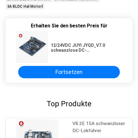
3A BLDC Hal Motorl
Erhalten Sie den besten Preis für
12/24VDC JUYI JYQD_V7.0
schwanzlose DC-
Motorsteuerung, Lokführer
passend für kleiner als 3A 20mm
~57mm BLDC Hal Motorl
Fortsetzen
Top Produkte
V8.3E 15A schwanzloser
DC-Lokführer