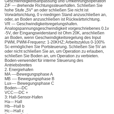
Geschwindigkeitsanpassung und Umkehrungsoperation
Z/F — drehende Richtungssteuerhäfen. Schließen Sie
hohe Stufe „5V“ an oder schließen Sie nicht ist
Vorwärtsrichtung, 0 v-niedrigen Stand anzuschließen an,
oder, an Boden anzuschließen ist Rückwärtsrichtung.
VR — Geschwindigkeitsregelungshafen.
Analogspannungsgeschwindigkeit vorgeschriebenes 0.1v
-5V, der Eingangswiderstand ist Ohm 20K, anschließen
an Boden, wenn Geschwindigkeitsregelung des Input
PWM, PWM-Frequenz: 1-20KHZ; Arbeitszyklus 0-100%
Sc-ermöglichen Sie Portsteuerung. Schließen Sie 5V an
oder nicht schließen Sie an, um Operation zu erlauben,
schließen Sie Boden an, um Operation zu verbieten.
Boden-verwendet für interne Steuerung des
Antriebsbrettes
2. Energiehafen
MA ----Bewegungsphase A
MB ---- Bewegungsphase B
Lux---- Bewegungsphase C
Boden----DC
VCC----DC +
3: Hall-Sensor-Hafen
Ha--- Hall
Hb---Hall b
Hc---Hall c