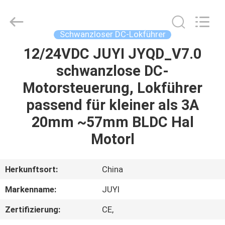
Changzhou
Junqi
International
Trade
Co.,Ltd.
Schwanzloser DC-Lokführer
All
Rights
Reserved.
12/24VDC JUYI JYQD_V7.0
ZU
schwanzlose DC-
HAUSE
Motorsteuerung, Lokführer
PRODUKTE
passend für kleiner als 3A
20mm ~57mm BLDC Hal
ÜBER
Motorl
UNS
Herkunftsort:
China
WERKSBESICHTIGUNG
Markenname:
JUYI
Zertifizierung:
CE,
QUALITÄTSKONTROLLE