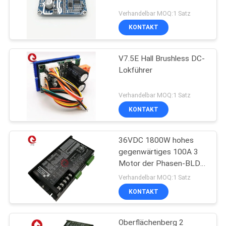
Verhandelbar MOQ:1 Satz
KONTAKT
V7.5E Hall Brushless DC-
Lokführer
Verhandelbar MOQ:1 Satz
KONTAKT
36VDC 1800W hohes
gegenwärtiges 100A 3
Motor der Phasen-BLDC
mit Hall Sensors
Verhandelbar MOQ:1 Satz
KONTAKT
Oberflächenberg 2