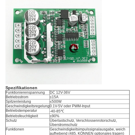
Spezifikationen
Funktionierenspannung
DC 12V-36V
Betriebsstrom
≤15A
Spitzenleistung
≤500W
Geschwindigkeitsregelung
0.1V-5V oder PWM-Input
Betriebstemperatur
-40-85℃
Betriebsfeuchtigkeit
≤90%
Schutz
Überlastschutz, Verschlossenrotorschutz,
Überstromschutz
Funktionen
Geschwindigkeitsimpulssignalausgabe, weich
aufhebend (485, KÖNNEN optionales tragen)