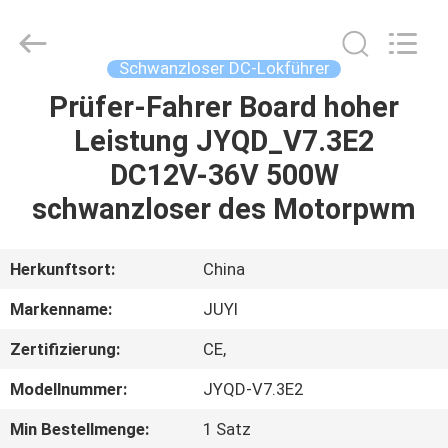
Changzhou
Junqi
International
Trade
Co.,Ltd.
Schwanzloser DC-Lokführer
All
Rights
Reserved.
Prüfer-Fahrer Board hoher
ZU
Leistung JYQD_V7.3E2
HAUSE
DC12V-36V 500W
PRODUKTE
schwanzloser des Motorpwm
ÜBER
Herkunftsort:
China
UNS
Markenname:
JUYI
Zertifizierung:
CE,
WERKSBESICHTIGUNG
Modellnummer:
JYQD-V7.3E2
QUALITÄTSKONTROLLE
Min Bestellmenge:
1 Satz