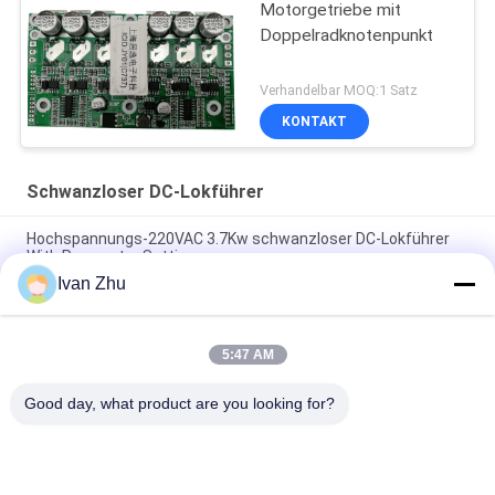
Motorgetriebe mit
Doppelradknotenpunkt
Verhandelbar MOQ:1 Satz
KONTAKT
Schwanzloser DC-Lokführer
Hochspannungs-220VAC 3.7Kw schwanzloser DC-Lokführer
With Parameter Settings
Ivan Zhu
Kühlkörper kein Hall Brushless DC-Lokführer-Speed Motor
Controller-Brett
5:47 AM
150W 3 Phase schwanzloser DC-Lokführer V8.8D für
Sensorless DC-Motor
Good day, what product are you looking for?
Beliebte Kategorien
Alle