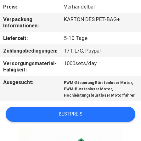
Preis:
Verhandelbar
KONTAKT
Verpackung
KARTON DES PET-BAG+
MIT
Informationen:
UNS
Lieferzeit:
5-10 Tage
Zahlungsbedingungen:
T/T, L/C, Paypal
NEUIGKEITEN
Versorgungsmaterial-
1000sets/day
Fähigkeit:
BITTE UM
Ausgesucht:
,
PWM-Steuerung Bürstenloser Motor
EIN
,
PWM-Bürstenloser Motor
ANGEBOT
Hochleistungsbrustloser Motorfahrer
BESTPREIS
SITEMAP
DATENSCHUTZRICHTLINIE