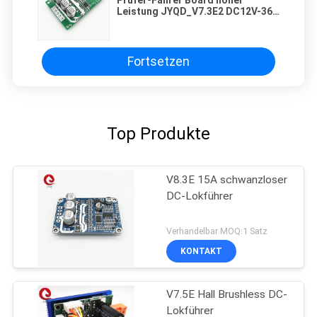
Leistung JYQD_V7.3E2 DC12V-36V
500W schwanzloser des
Motorpwm
Fortsetzen
Top Produkte
V8.3E 15A schwanzloser
DC-Lokführer
Verhandelbar MOQ:1 Satz
KONTAKT
V7.5E Hall Brushless DC-
Lokführer