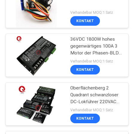
Verhandelbar MOQ:1 Satz
KONTAKT
36VDC 1800W hohes
gegenwärtiges 100A 3
Motor der Phasen-BLDC
mit Hall Sensors
Verhandelbar MOQ:1 Satz
KONTAKT
Oberflächenberg 2
Quadrant schwanzloser
DC-Lokführer 220VAC
110VAC
Verhandelbar MOQ:1 Satz
KONTAKT