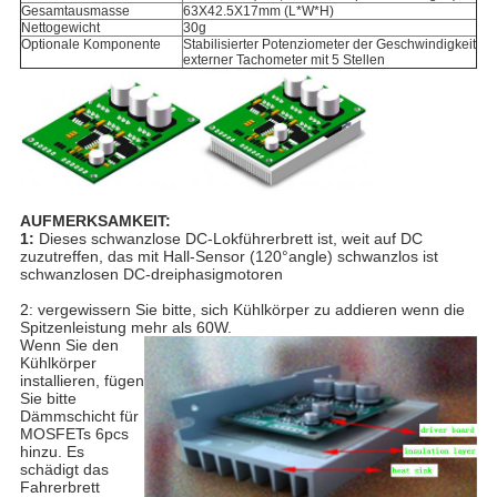
Gesamtausmasse
63X42.5X17mm (L*W*H)
Nettogewicht
30g
Optionale Komponente
Stabilisierter Potenziometer der Geschwindigkeit
externer Tachometer mit 5 Stellen
AUFMERKSAMKEIT:
1:
Dieses schwanzlose DC-Lokführerbrett ist, weit auf DC
zuzutreffen, das mit Hall-Sensor (120°angle) schwanzlos ist
schwanzlosen DC-dreiphasigmotoren
2: vergewissern Sie bitte, sich Kühlkörper zu addieren wenn die
Spitzenleistung mehr als 60W.
Wenn Sie den
Kühlkörper
installieren, fügen
Sie bitte
Dämmschicht für
MOSFETs 6pcs
hinzu. Es
schädigt das
Fahrerbrett