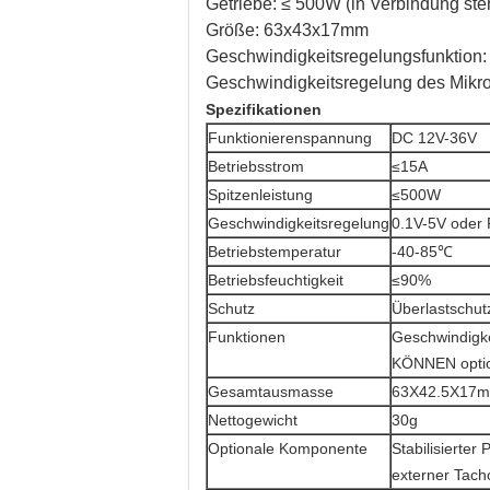
Getriebe: ≤ 500W (in Verbindung st
Größe: 63x43x17mm
Geschwindigkeitsregelungsfunktion:
Geschwindigkeitsregelung des Mik
Spezifikationen
Funktionierenspannung
DC 12V-36V
Betriebsstrom
≤15A
Spitzenleistung
≤500W
Geschwindigkeitsregelung
0.1V-5V oder
Betriebstemperatur
-40-85℃
Betriebsfeuchtigkeit
≤90%
Schutz
Überlastschut
Funktionen
Geschwindigke
KÖNNEN optio
Gesamtausmasse
63X42.5X17m
Nettogewicht
30g
Optionale Komponente
Stabilisierter
externer Tach