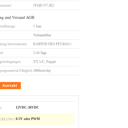
lnummer:
JYQD-V7.3E2
ng und Versand AGB:
stellmenge:
1 Satz
Verhandelbar
kung Informationen:
KARTON DES PET-BAG+
eit:
5-10 Tage
gsbedingungen:
T/T, L/C, Paypal
gungsmaterial-Fähigkeit:
1000sets/day
Kontakt
:
12VDC-36VDC
GELUNG:
0-5V oder PWM