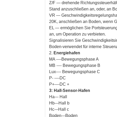
Z/F — drehende Richtungssteuerhäfen
Stand anzuschließen an, oder, an B
VR — Geschwindigkeitsregelungshaf
20K, anschließen an Boden, wenn G
EL — ermöglichen Sie Portsteuerung.
an, um Operation zu verbieten.
Signalisieren Sie Geschwindigkeits
Boden-verwendet für interne Steueru
2.
Energiehafen
MA ----Bewegungsphase A
MB ---- Bewegungsphase B
Lux---- Bewegungsphase C
P- ----DC
P+----DC +
3: Hall-Sensor-Hafen
Ha--- Hall
Hb---Hall b
Hc---Hall c
Boden---Boden