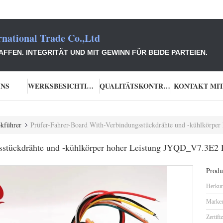
national Trade Co.,Ltd
FFEN. INTEGRITÄT UND MIT GEWINN FÜR BEIDE PARTEIEN.
UNS
WERKSBESICHTIGUNG
QUALITÄTSKONTROLLE
KONTAKT MIT
kführer
Prüfer-Fahrer-Board With-Verbindungsstückdrähte und -kühlkörper hoher Leistung
ngsstückdrähte und -kühlkörper hoher Leistung JYQD_V7.3
Produk
Herkun
Marke
Zertifi