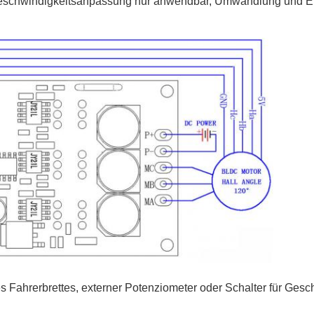
 Geschwindigkeitsanpassung nur anwendbar, Umwandlung und E
Fahrerbrettes, externer Potenziometer oder Schalter für Ges