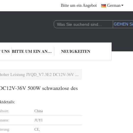
Bitte um ein Angebot
German
 UNS
BITTE UM EIN ANGEBOT
NEUIGKEITEN
 JYQD_V7.3E2 DC12V-36V 500W schwanzlose des Motorpwm
E2 DC12V-36V 500W schwanzlose des
tdetails:
ftsort:
China
nname:
JUYI
zierung:
CE,