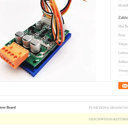
Model
Zahlu
Min Be
Preis:
Verpac
Lieferz
Zahlun
Versor
FUNKTIONS-SPANNUNG
hrer Board
GESCHWINDIGKEITSRE