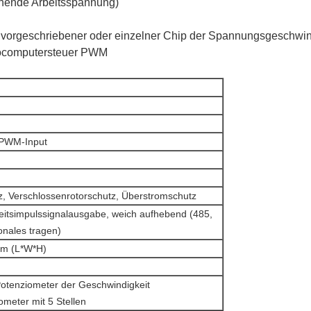
ehende Arbeitsspannung)
 vorgeschriebener oder einzelner Chip der Spannungsgeschwin
rocomputersteuer PWM
 PWM-Input
z, Verschlossenrotorschutz, Überstromschutz
itsimpulssignalausgabe, weich aufhebend (485,
nales tragen)
m (L*W*H)
 Potenziometer der Geschwindigkeit
ometer mit 5 Stellen