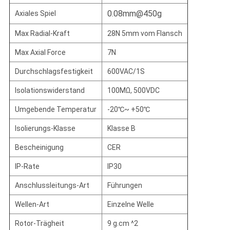
0.08mm@450g
Axiales Spiel
Max Radial-Kraft
28N
5mm vom Flansch
Max Axial Force
7N
Durchschlagsfestigkeit
600VAC/1S
Isolationswiderstand
100MΩ
, 500VDC
Umgebende Temperatur
-20℃~
+50℃
Isolierungs-Klasse
Klasse B
Bescheinigung
CER
IP-Rate
IP30
Anschlussleitungs-Art
Führungen
Wellen-Art
Einzelne Welle
Rotor-Trägheit
9 g.cm ^2