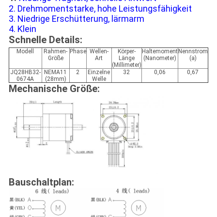
2. Drehmomentstarke, hohe Leistungsfähigkeit
3. Niedrige Erschütterung, lärmarm
4. Klein
Schnelle Details:
Modell
Rahmen-
Phase
Wellen-
Körper-
Haltemoment
Nennstrom
Größe
Art
Länge
(Nanometer)
(a)
(Millimeter)
JQ28HB32-
NEMA11
2
Einzelne
32
0,06
0,67
0674A
(28mm)
Welle
Mechanische Größe:
Bauschaltplan: