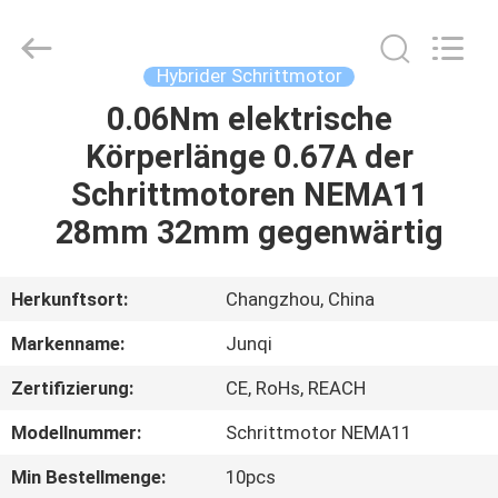
Changzhou
Junqi
International
Trade
Co.,Ltd.
Hybrider Schrittmotor
All
Rights
Reserved.
0.06Nm elektrische
ZU
Körperlänge 0.67A der
HAUSE
Schrittmotoren NEMA11
PRODUKTE
28mm 32mm gegenwärtig
ÜBER
Herkunftsort:
Changzhou, China
UNS
Markenname:
Junqi
Zertifizierung:
CE, RoHs, REACH
WERKSBESICHTIGUNG
Modellnummer:
Schrittmotor NEMA11
QUALITÄTSKONTROLLE
Min Bestellmenge:
10pcs