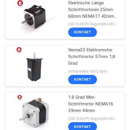
Elektrische Länge
Schrittmotoren 25mm
60mm NEMA17 42mm
1.8deg 2PH für Drucker
USD10-28/PC Negotialbe MOQ:10pcs
3D
KONTAKT
Nema23 Elektromotor
Schrittmotor 57mm 1,8
Grad
Verhandelbar MOQ:5pcs
KONTAKT
1.8 Grad Mini-
Schrittmotor NEMA16
39mm 44mm
USD10-28/PC Negotialbe MOQ:10pcs
KONTAKT