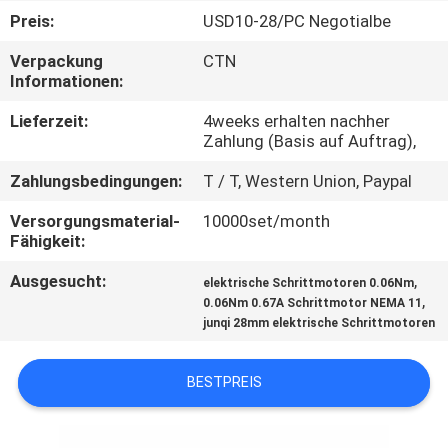
Preis:
USD10-28/PC Negotialbe
KONTAKT
Verpackung
CTN
MIT
Informationen:
UNS
Lieferzeit:
4weeks erhalten nachher
Zahlung (Basis auf Auftrag),
NEUIGKEITEN
Zahlungsbedingungen:
T / T, Western Union, Paypal
Versorgungsmaterial-
10000set/month
BITTE UM
Fähigkeit:
EIN
Ausgesucht:
,
elektrische Schrittmotoren 0.06Nm
,
ANGEBOT
0.06Nm 0.67A Schrittmotor NEMA 11
junqi 28mm elektrische Schrittmotoren
SITEMAP
BESTPREIS
DATENSCHUTZRICHTLINIE