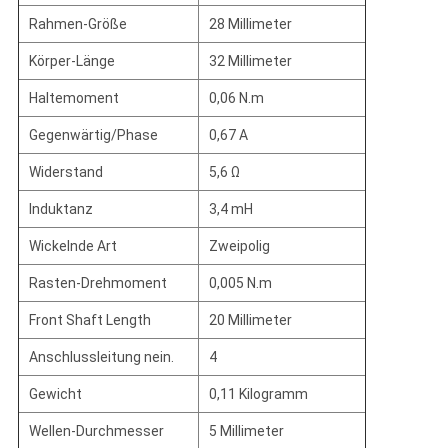
Rahmen-Größe
28 Millimeter
Körper-Länge
32 Millimeter
Haltemoment
0,06 N.m
Gegenwärtig/Phase
0,67 A
Widerstand
5,6 Ω
Induktanz
3,4 mH
Wickelnde Art
Zweipolig
Rasten-Drehmoment
0,005 N.m
Front Shaft Length
20 Millimeter
Anschlussleitung nein.
4
Gewicht
0,11 Kilogramm
Wellen-Durchmesser
5 Millimeter