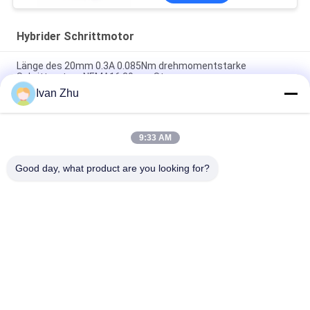
Hybrider Schrittmotor
Länge des 20mm 0.3A 0.085Nm drehmomentstarke
Schrittmotors NEMA16 39mm Stepper
Ivan Zhu
NEMA14 35mm 1.8degree 2 Phase hybride Schrittmotoren
26mm 0.28A 0.07Nm
9:33 AM
32mm Körperlänge NEMA11 2 Phase Schrittmotor 28mm
0.95A 0.043Nm
Good day, what product are you looking for?
Beliebte Kategorien
Alle
Schwanzloser 
Schwanzloser DC-
Elektromotor DCs
Lokführer
Schwanzlose DC-
Hybrider 
Wasser-Pumpe
Schrittmotor