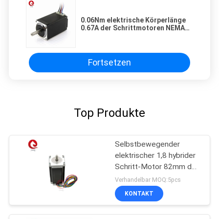
0.06Nm elektrische Körperlänge
0.67A der Schrittmotoren NEMA11
28mm 32mm gegenwärtig
Fortsetzen
Top Produkte
Selbstbewegender
elektrischer 1,8 hybrider
Schritt-Motor 82mm des
Grad-500VAC
Verhandelbar MOQ:5pcs
drehmomentstark
KONTAKT